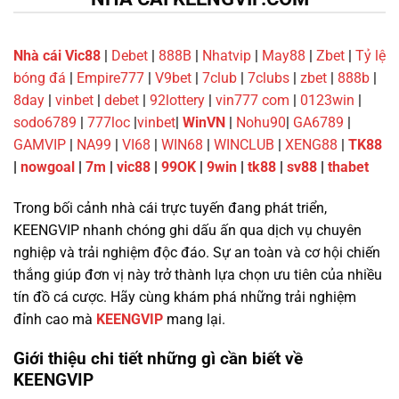
Nhà cái Vic88
|
Debet
|
888B
|
Nhatvip
|
May88
|
Zbet
|
Tỷ lệ
bóng đá
|
Empire777
|
V9bet
|
7club
|
7clubs
|
zbet
|
888b
|
8day
|
vinbet
|
debet
|
92lottery
|
vin777 com
|
0123win
|
sodo6789
|
777loc
|
vinbet
|
WinVN
|
Nohu90
|
GA6789
|
GAMVIP
|
NA99
|
VI68
|
WIN68
|
WINCLUB
|
XENG88
|
TK88
|
nowgoal
|
7m
|
vic88
|
99OK
|
9win
|
tk88
|
sv88
|
thabet
Trong bối cảnh nhà cái trực tuyến đang phát triển,
KEENGVIP nhanh chóng ghi dấu ấn qua dịch vụ chuyên
nghiệp và trải nghiệm độc đáo. Sự an toàn và cơ hội chiến
thắng giúp đơn vị này trở thành lựa chọn ưu tiên của nhiều
tín đồ cá cược. Hãy cùng khám phá những trải nghiệm
đỉnh cao mà
KEENGVIP
mang lại.
Giới thiệu chi tiết những gì cần biết về
KEENGVIP