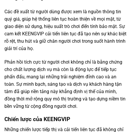
Các đề xuất từ người dùng được xem là nguồn thông tin
quý giá, giúp hệ thống liên tục hoàn thiện về mọi mặt, từ
giao diện sử dụng, hiệu suất trò chơi đến tính bảo mật. Sự
cam kết KEENGVIP cải tiến liên tục đã tạo nên sự khác biệt
rõ rệt, thu hút và giữ chân người chơi trong suốt hành trình
giải trí của họ.
Phản hồi tích cực từ người chơi không chỉ là bằng chứng
cho chất lượng dịch vụ mà còn là động lực để tiếp tục
phấn đấu, mang lại những trải nghiệm đỉnh cao và an
toàn. Sự minh bạch, sáng tạo và dịch vụ khách hàng tận
tâm đã giúp nền tảng này khẳng định vị thế của mình,
đồng thời mở rộng quy mô thị trường và tạo dựng niềm tin
bền vững từ cộng đồng người chơi.
Chiến lược của KEENGVIP
Những chiến lược tiếp thị và cải tiến liên tục đã không chỉ