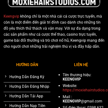
Keengvip
không chỉ là một nhà cái cá cược trực tuyến, mà
còn là một điểm đến giải trí đỉnh cao dành cho những tín
đồ yêu thích thử thách và vận may. Với sự đa dạng trong
các sản phẩm như cá cược thể thao, casino trực tuyến,
game bài đổi thưởng và trò chơi nổ hũ, Keengvip mang đến
cho người chơi những trải nghiệm thú vị và đầy hấp dẫn.
HƯỚNG DẪN
LIÊN HỆ
Tên thương hiệu:
Hướng Dẫn Đăng Ký
KEENGVIP
Website:
Hướng Dẫn Đăng Nhập
https://moxiehairstudios.
Hướng Dẫn Tải App
Mail :
KEENGVIP
@gmail.com
Hướng Dẫn Nạp Tiền
Số điện thoại: 0398 632