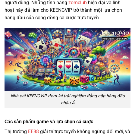
người dùng. Những tính năng
zomclub
hiện đại và linh
hoạt này đã làm cho KEENGVIP trở thành một lựa chọn
hàng đầu của cộng đồng cá cược trực tuyến.
Nhà cái KEENGVIP đem lại trải nghiệm đẳng cấp hàng đầu
châu Á
Các sản phẩm game và lựa chọn cá cược
Thị trường
EE88
giải trí trực tuyến không ngừng đổi mới, và