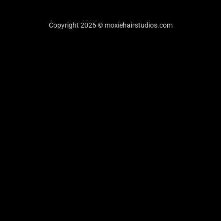
Copyright 2026 © moxiehairstudios.com