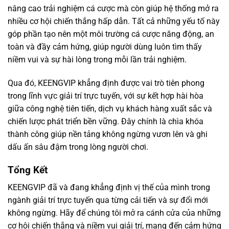
nâng cao trải nghiệm cá cược mà còn giúp hệ thống mở ra
nhiều cơ hội chiến thắng hấp dẫn. Tất cả những yếu tố này
góp phần tạo nên một môi trường cá cược năng động, an
toàn và đầy cảm hứng, giúp người dùng luôn tìm thấy
niềm vui và sự hài lòng trong mỗi lần trải nghiệm.
Qua đó, KEENGVIP khẳng định được vai trò tiên phong
trong lĩnh vực giải trí trực tuyến, với sự kết hợp hài hòa
giữa công nghệ tiên tiến, dịch vụ khách hàng xuất sắc và
chiến lược phát triển bền vững. Đây chính là chìa khóa
thành công giúp nền tảng không ngừng vươn lên và ghi
dấu ấn sâu đậm trong lòng người chơi.
Tổng Kết
KEENGVIP đã và đang khẳng định vị thế của mình trong
ngành giải trí trực tuyến qua từng cải tiến và sự đổi mới
không ngừng. Hãy để chúng tôi mở ra cánh cửa của những
cơ hội chiến thắng và niềm vui giải trí, mang đến cảm hứng