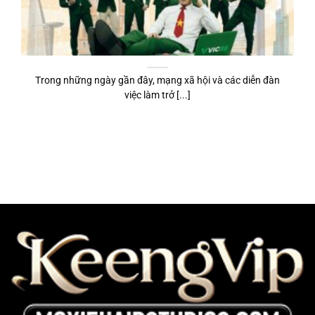
Trong những ngày gần đây, mạng xã hội và các diễn đàn
việc làm trở [...]
SUNWIN
|
HITCLUB
|
nowgoal
|
jj88
|
thanbai88
|
me88
|
dubai palace
|
bwin
|
b8b
|
tdtc
|
manclub
|
bin88
|
max88