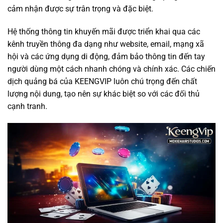
cảm nhận được sự trân trọng và đặc biệt.
Hệ thống thông tin khuyến mãi được triển khai qua các
kênh truyền thông đa dạng như website, email, mạng xã
hội và các ứng dụng di động, đảm bảo thông tin đến tay
người dùng một cách nhanh chóng và chính xác. Các chiến
dịch quảng bá của KEENGVIP luôn chú trọng đến chất
lượng nội dung, tạo nên sự khác biệt so với các đối thủ
cạnh tranh.